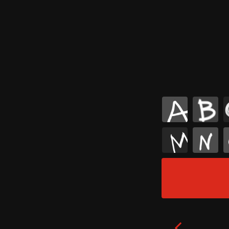
A
B
M
N