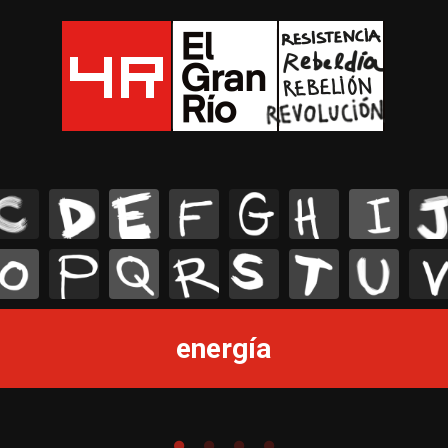
C
D
E
F
G
H
I
J
O
P
Q
R
S
T
U
V
energía