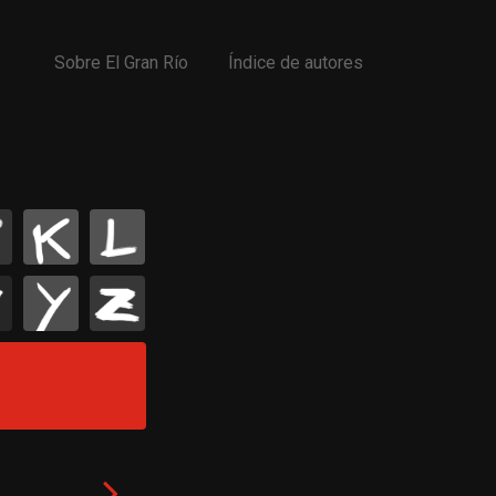
Sobre El Gran Río
Índice de autores
K
L
Y
Z