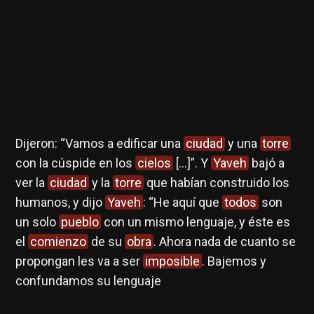
Dijeron: “Vamos a edificar una
ciudad
y una
torre
El
con la cúspide en los
cielos
[...]”. Y
Yaveh
bajó a
ver la
ciudad
y la
torre
que habían construido los
J.
humanos, y dijo
Yaveh
: “He aquí que
todos
son
cit
en
un solo
pueblo
con un mismo lenguaje, y éste es
eno
el
comienzo
de su
obra
. Ahora nada de cuanto se
propongan les va a ser
imposible
. Bajemos y
confundamos su lenguaje
la