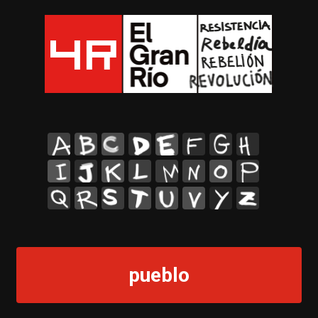
A
B
C
D
E
F
G
H
I
J
K
L
M
N
O
P
Q
R
S
T
U
V
Y
Z
pueblo