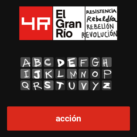
A
B
C
D
E
F
G
H
I
J
K
L
M
N
O
P
Q
R
S
T
U
V
Y
Z
acción