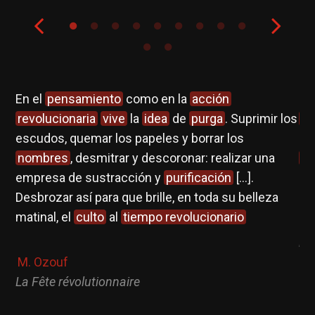
En el
pensamiento
como en la
acción
No
revolucionaria
vive
la
idea
de
purga
. Suprimir los
c
escudos, quemar los papeles y borrar los
pe
e
nombres
, desmitrar y descoronar: realizar una
ac
empresa de sustracción y
purificación
[...].
Desbrozar así para que brille, en toda su belleza
N.
matinal, el
culto
al
tiempo revolucionario
Op
No
la
vez
M. Ozouf
me
La Fête révolutionnaire
 de