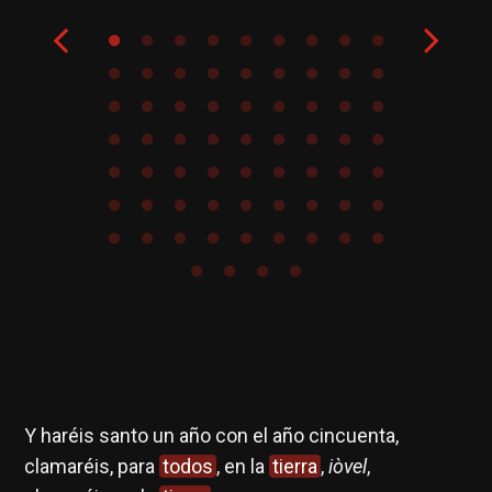
Y haréis santo un año con el año cincuenta,
Di
clamaréis, para
todos
, en la
tierra
,
iòvel
,
co