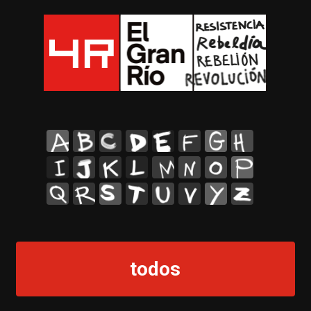
A
B
C
D
E
F
G
H
I
J
K
L
M
N
O
P
Q
R
S
T
U
V
Y
Z
todos