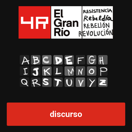
A
B
C
D
E
F
G
H
I
J
K
L
M
N
O
P
Q
R
S
T
U
V
Y
Z
discurso